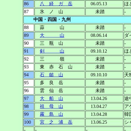
86
八 経 ガ 岳
06.05.13
ほ
87
氷 ノ 山
未踏
-
中国・四国・九州
88
蒜 山
未踏
-
89
大 山
08.06.14
ダ
90
三 瓶 山
未踏
-
91
剣 山
09.10.12
ほ
92
三 嶺
未踏
-
93
東 赤 石 山
未踏
-
94
石 鎚 山
09.10.10
天
95
多 良 岳
未踏
-
96
雲 仙 岳
未踏
-
97
大 船 山
13.04.26
途
98
祖 母 山
13.04.27
ア
99
霧 島 山
13.04.28
韓
1
00
宮 之 浦 岳
13.06.25
シ
-
-
-
-