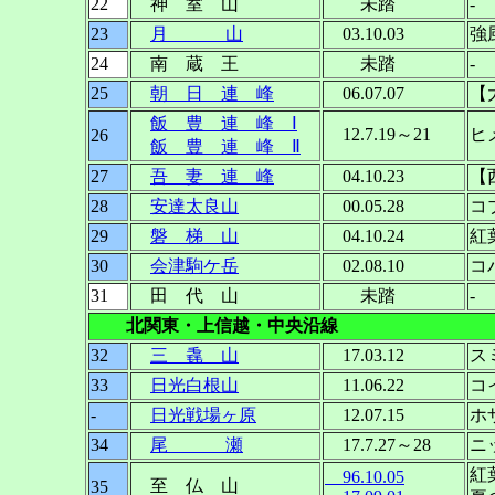
22
神 室 山
未踏
-
23
月 山
03.10.03
強
24
南 蔵 王
未踏
-
25
朝 日 連 峰
06.07.07
【
飯 豊 連 峰 Ⅰ
12.7.19～21
ヒ
26
飯 豊 連 峰 Ⅱ
27
吾 妻 連 峰
04.10.23
【
28
安達太良山
00.05.28
コ
29
磐 梯 山
04.10.24
30
会津駒ケ岳
02.08.10
コ
31
田 代 山
未踏
-
北関東・上信越・中央沿線
32
三 毳 山
17.03.12
ス
33
日光白根山
11.06.22
コ
-
日光戦場ヶ原
12.07.15
ホ
34
尾 瀬
17.7.27～28
ニ
紅
96.10.05
至 仏 山
35