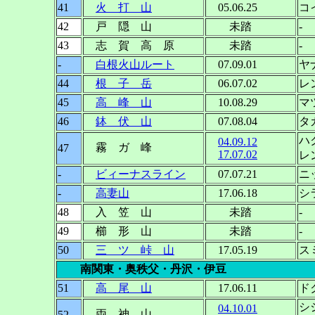
41
火 打 山
05.06.25
コ
42
戸 隠 山
未踏
-
43
志 賀 高 原
未踏
-
-
白根火山ルート
07.09.01
ヤ
44
根 子 岳
06.07.02
レ
45
高 峰 山
10.08.29
マ
46
鉢 伏 山
07.08.04
タ
ハ
04.09.12
霧 ガ 峰
47
17.07.02
レ
-
ビィーナスライン
07.07.21
ニ
-
高妻山
17.06.18
シ
48
入 笠 山
未踏
-
49
櫛 形 山
未踏
-
50
三 ツ 峠 山
17.05.19
ス
南関東・奥秩父・丹沢・伊豆
51
高 尾 山
17.06.11
ド
シ
04.10.01
両 神 山
52