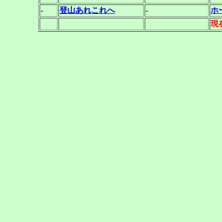
-
登山あれこれへ
-
ホ
現