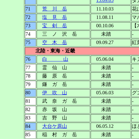
15.09.05
タ
71
荒 川 岳
11.10.03
花
72
塩 見 岳
11.08.11
マ
73
宝 剣 岳
00.10.06
【
74
三 ノ 沢 岳
未踏
-
75
空 木 岳
09.09.27
紅
北陸・東海・近畿
76
白 山
05.06.04
キ
77
霊 仙 山
未踏
-
78
藤 原 岳
未踏
-
79
鎌 ガ 岳
未踏
-
80
伊 吹 山
05.06.03
グ
81
武 奈 ガ 岳
未踏
-
82
赤 坂 山
未踏
-
83
吉 野 山
未踏
-
84
4
大台ケ原山
06.05.12
ほ
85
稲 村 ガ 岳
未踏
-