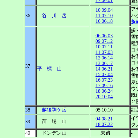
17.09.01
夏
ア
10.09.04
36
谷 川 岳
11.07.10
ハ
16.06.18
蓬
多
06.06.03
雪
09.07.12
種
10.07.11
コ
11.07.03
お
12.06.14
コ
13.06.17
37
平 標 山
14.06.21
お
15.07.04
雪
16.07.23
夏
17.09.16
ウ
18.06.24
既
20.10.04
２
38
越後駒ケ岳
05.10.10
紅
イ
04.08.21
苗 場 山
39
18.07.22
タ
40
ドンデン山
未踏
-