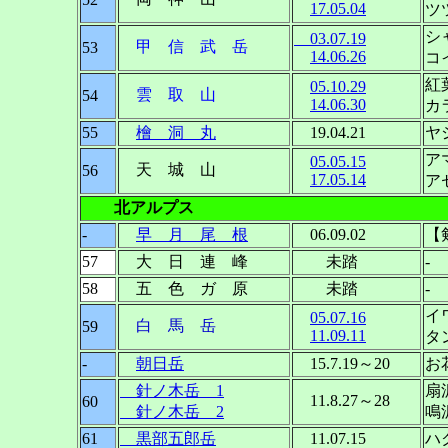
17.05.04
ツ
シ
03.07.19
甲 信 武 岳
53
14.06.26
コ
紅
05.10.29
雲 取 山
54
14.06.30
カ
55
檜 洞 丸
19.04.21
ヤ
ア
05.05.15
天 城 山
56
17.05.14
ア
北アルプス
-
早 月 尾 根
06.09.02
【
57
大 日 連 峰
未踏
-
58
五 色 ガ 原
未踏
-
イ
05.07.16
白 馬 岳
59
11.09.11
タ
-
朝日岳
15.7.19～20
お
針ノ木岳 1
扇
11.8.27～28
60
針ノ木岳 2
鳴
61
黒部五郎岳
11.07.15
ハ