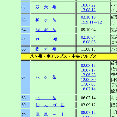
ハ
10.07.22
双 六 岳
62
13.08.12
イ
03.10.10
槍 ヶ 岳
63
15.9.11～12
64
涸 沢 岳
09.10.04
紅
紅
02.10.04
燕 岳
65
18.08.05
コ
66
蝶 ガ 岳
11.08.18
ハ
八ヶ岳・南アルプス・中央アルプス
硫
02.08.17
権
10.07.17
横
12.06.23
八 ヶ 岳
67
12.06.30
阿
17.07.08
天
18.07.14
硫
68
北 岳
06.07.14
キ
69
仙 丈 ガ 岳
03.09.12
ほ
【
08.07.12
鳳 凰 三 山
70