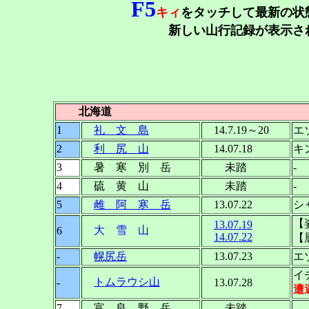
F5
キィ
をタッチして最新の状
新しい山行記録が表示されていな
北海道
1
礼 文 島
14.7.19～20
エ
2
利 尻 山
14.07.18
キ
3
暑 寒 別 岳
未踏
-
4
硫 黄 山
未踏
-
5
雌 阿 寒 岳
13.07.22
シ
【
13.07.19
大 雪 山
6
14.07.22
【
-
幌尻岳
13.07.23
エ
イ
トムラウシ山
-
13.07.28
遭
7
富 良 野 岳
未踏
-