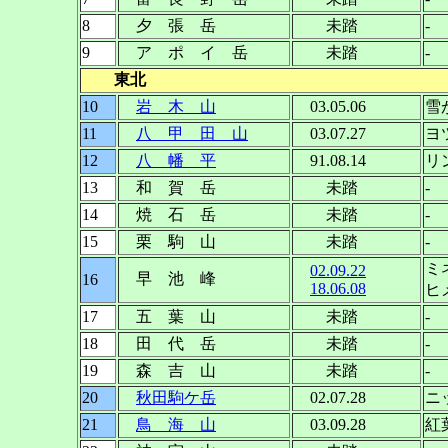
8
夕 張 岳
未踏
-
9
ア ポ イ 岳
未踏
-
東北
10
岩 木 山
03.05.06
雪
11
八 甲 田 山
03.07.27
ヨ
12
八 幡 平
91.08.14
リ
13
和 賀 岳
未踏
-
14
焼 石 岳
未踏
-
15
栗 駒 山
未踏
-
ミ
02.09.22
早 池 峰
16
18.06.08
ヒ
17
五 葉 山
未踏
-
18
田 代 岳
未踏
-
19
森 吉 山
未踏
-
20
秋田駒ケ岳
02.07.28
ニ
21
鳥 海 山
03.09.28
紅