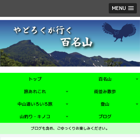
MENU
トップ
百名山
旅あれこれ
街並み散歩
中山道いろいろ旅
登山
山釣り・キノコ
ブログ
ブログも含め、ごゆっくりお楽しみください。