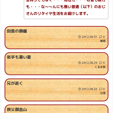
も・・・な～～んにも無い普通（以下）のおじ
さんのリタイヤ生活をお届けします。
田舎の葬儀
2012.08.31
0
雑感
岩手も暑い夏
2012.08.29
0
くるま旅
兄が逝く
2012.08.26
0
日常
秩父御岳山