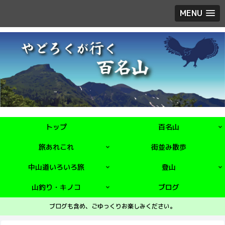
MENU
トップ
百名山
旅あれこれ
街並み散歩
中山道いろいろ旅
登山
山釣り・キノコ
ブログ
ブログも含め、ごゆっくりお楽しみください。