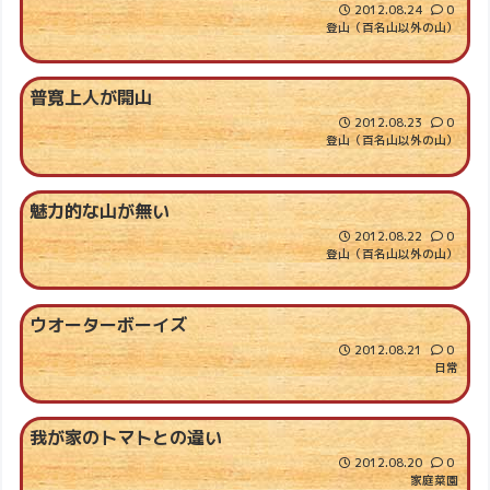
2012.08.24
0
登山（百名山以外の山）
普寛上人が開山
2012.08.23
0
登山（百名山以外の山）
魅力的な山が無い
2012.08.22
0
登山（百名山以外の山）
ウオーターボーイズ
2012.08.21
0
日常
我が家のトマトとの違い
2012.08.20
0
家庭菜園