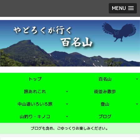
MENU
トップ
百名山
旅あれこれ
街並み散歩
中山道いろいろ旅
登山
山釣り・キノコ
ブログ
ブログも含め、ごゆっくりお楽しみください。