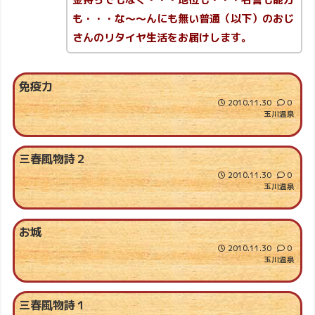
も・・・な～～んにも無い普通（以下）のおじ
さんのリタイヤ生活をお届けします。
免疫力
2010.11.30
0
玉川温泉
三春風物詩２
2010.11.30
0
玉川温泉
お城
2010.11.30
0
玉川温泉
三春風物詩１