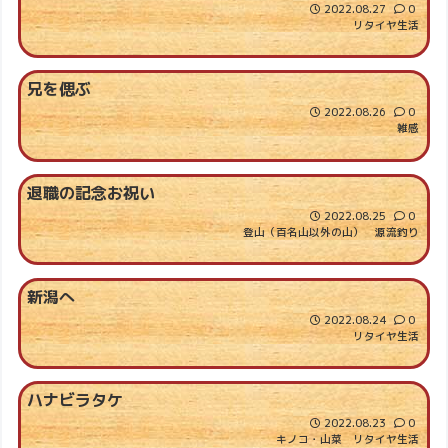
2022.08.27
0
リタイヤ生活
兄を偲ぶ
2022.08.26
0
雑感
退職の記念お祝い
2022.08.25
0
登山（百名山以外の山）
源流釣り
新潟へ
2022.08.24
0
リタイヤ生活
ハナビラタケ
2022.08.23
0
キノコ・山菜
リタイヤ生活