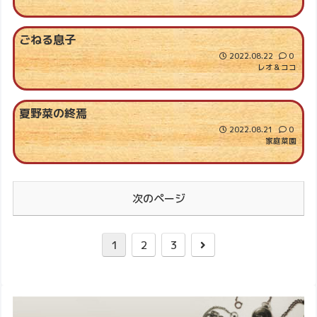
ごねる息子
2022.08.22
0
レオ＆ココ
夏野菜の終焉
2022.08.21
0
家庭菜園
次のページ
1
2
3