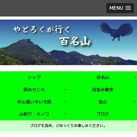
MENU
トップ
百名山
旅あれこれ
街並み散歩
中山道いろいろ旅
登山
山釣り・キノコ
ブログ
ブログも含め、ごゆっくりお楽しみください。