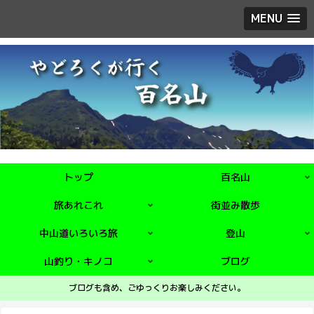
MENU
トップ
百名山
旅あれこれ
街並み散歩
中山道いろいろ旅
登山
山釣り・キノコ
ブログ
ブログも含め、ごゆっくりお楽しみください。