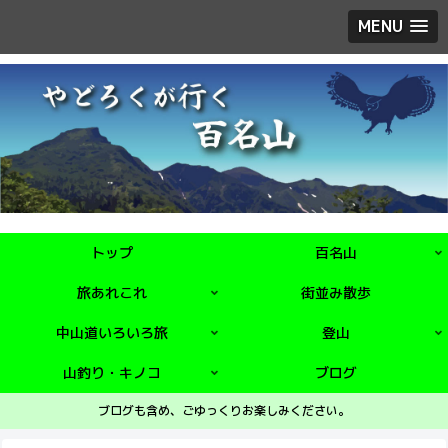
MENU
トップ
百名山
旅あれこれ
街並み散歩
中山道いろいろ旅
登山
山釣り・キノコ
ブログ
ブログも含め、ごゆっくりお楽しみください。