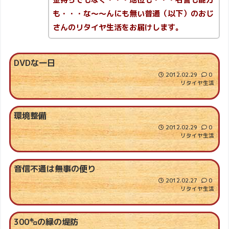
も・・・な～～んにも無い普通（以下）のおじ
さんのリタイヤ生活をお届けします。
DVDな一日
2012.02.29
0
リタイヤ生活
環境整備
2012.02.29
0
リタイヤ生活
音信不通は無事の便り
2012.02.27
0
リタイヤ生活
300㌔の緑の堤防