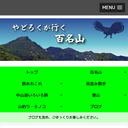
MENU
トップ
百名山
旅あれこれ
街並み散歩
中山道いろいろ旅
登山
山釣り・キノコ
ブログ
ブログも含め、ごゆっくりお楽しみください。