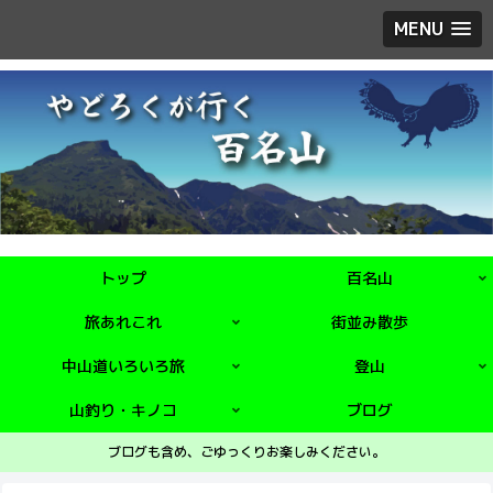
MENU
トップ
百名山
旅あれこれ
街並み散歩
中山道いろいろ旅
登山
山釣り・キノコ
ブログ
ブログも含め、ごゆっくりお楽しみください。