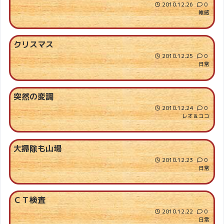
2010.12.26
0
雑感
クリスマス
2010.12.25
0
日常
突然の変調
2010.12.24
0
レオ＆ココ
大掃除も山場
2010.12.23
0
日常
ＣＴ検査
2010.12.22
0
日常