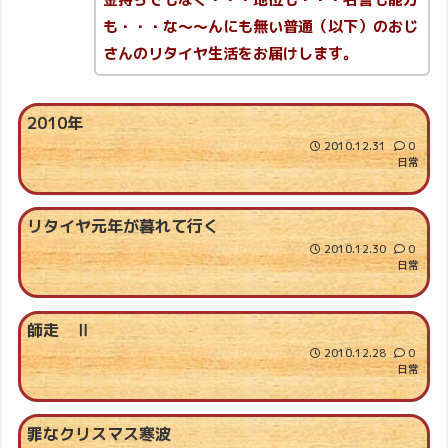
も・・・な～～んにも無い普通（以下）のおじ
さんのリタイヤ生活をお届けします。
2010年
2010.12.31
0
日常
リタイヤ元年が暮れて行く
2010.12.30
0
日常
師走 Ⅱ
2010.12.28
0
日常
罪なクリスマス寒波