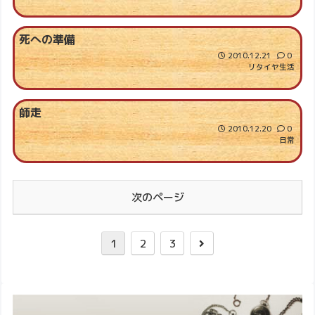
死への準備
2010.12.21
0
リタイヤ生活
師走
2010.12.20
0
日常
次のページ
1
2
3