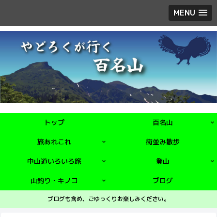
MENU
トップ
百名山
旅あれこれ
街並み散歩
中山道いろいろ旅
登山
山釣り・キノコ
ブログ
ブログも含め、ごゆっくりお楽しみください。