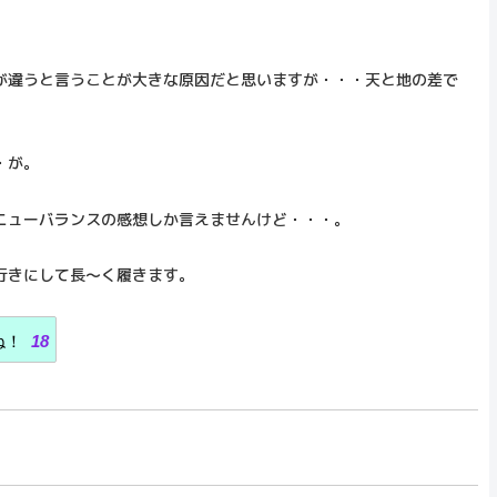
が違うと言うことが大きな原因だと思いますが・・・天と地の差で
・が。
ニューバランスの感想しか言えませんけど・・・。
行きにして長～く履きます。
ね！
18