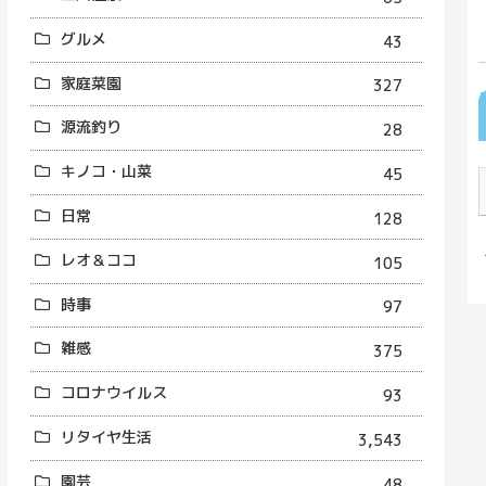
グルメ
43
家庭菜園
327
源流釣り
28
キノコ・山菜
45
日常
128
レオ＆ココ
105
時事
97
雑感
375
コロナウイルス
93
リタイヤ生活
3,543
園芸
48