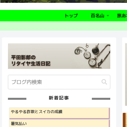
トップ
百名山
旅あ
新着記事
やるやる詐欺とスイカの成績
暑気払い