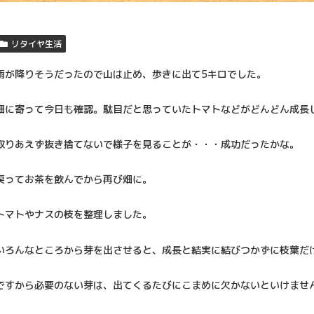
リタイヤ生活
雨が降りそうだったので山は止め、歩きに出て5キロでした。
畑に寄って今日も確認。駄目だと思っていたトマトなどがどんどん成長
取りあえず抜き捨てないで様子を見ることが・・・成功だったかな。
戻ってお茶を飲んでから再び畑に。
トマトやナスの枝を整理しました。
いろんなところから芽を出させると、成長と結実に結びつかずに枝葉だ
ですから必要のない芽は、出てくるたびにこまめに欠かないといけませ