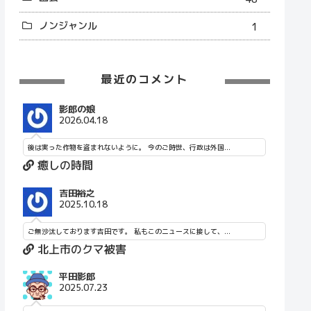
ノンジャンル
1
最近のコメント
影郎の娘
2026.04.18
後は実った作物を盗まれないように。 今のご時世、行政は外国...
癒しの時間
吉田裕之
2025.10.18
ご無沙汰しております吉田です。 私もこのニュースに接して、...
北上市のクマ被害
平田影郎
2025.07.23