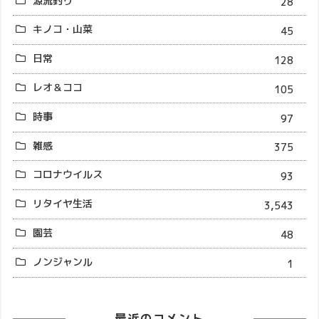
源流釣り
28
キノコ・山菜
45
日常
128
レオ＆ココ
105
時事
97
雑感
375
コロナウイルス
93
リタイヤ生活
3,543
園芸
48
ノンジャンル
1
最近のコメント