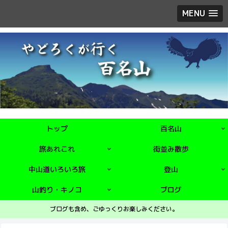
MENU
トップ
百名山
旅あれこれ
街並み散歩
中山道いろいろ旅
登山
山釣り・キノコ
ブログ
ブログも含め、ごゆっくりお楽しみください。