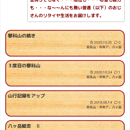
も・・・な～～んにも無い普通（以下）のおじ
さんのリタイヤ生活をお届けします。
蓼科山の続き
2020.10.25
0
百名山・中央ア、八ヶ岳
３度目の蓼科山
2020.10.24
1
百名山・中央ア、八ヶ岳
山行記録をアップ
2018.08.14
0
百名山・中央ア、八ヶ岳
八ヶ岳縦走 Ⅱ