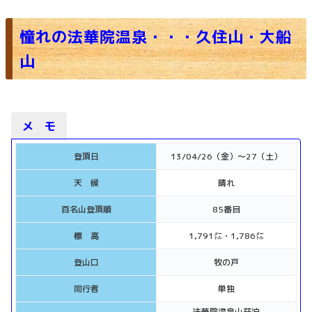
憧れの法華院温泉・・・久住山・大船
山
メ モ
登頂日
13/04/26（金）〜27（土）
天 候
晴れ
百名山登頂順
85番目
標 高
1,791㍍・1,786㍍
登山口
牧の戸
同行者
単独
法華院温泉山荘泊