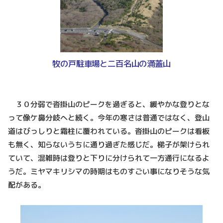
牧の戸駐車場と二百名山の涌蓋山
３０分弱で沓掛山のピークを過ぎると、緩やかな登りとな
って像ケ鼻分岐へと続く。今年の寒さは普通ではなく、登山
道はびっしりと霜柱に覆われている。沓掛山のピークは看板
も無く、知らないうちに通り過ぎた感じだ。梯子が架けられ
ていて、混雑時は登りと下りに分けられて一方通行になるよ
うだ。ミヤマキリシマの時期はものすごい事になりそうな気
配がある。