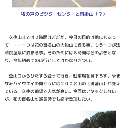
牧の戸のビジターセンターと沓掛山（？）
久住山までは２時間ほどだが、今日の目的は他にもあっ
て・・・一つは花の百名山の大船山に登る事、もう一つが法
華院温泉に泊まる事。そのためには８時間ほどの歩きとな
り、今年初めての山行としてはかなりきつい。
登山口からひたすら登って行き、駐車場を見下ろす。やま
なみハイウエイの向こうには２００名山の【涌蓋山】が聳え
ている。久住の眺望で人気が高い。今回はアタックしない
が、花の百名山を巡る時でも必ず登頂したい。