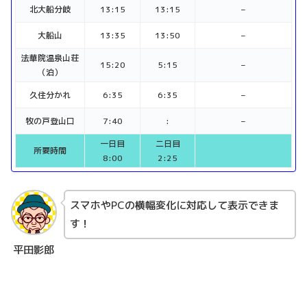
北大船分岐
13:15
13:15
–
大船山
13:35
13:50
–
法華院温泉山荘
15:20
5:15
–
（泊）
久住分かれ
6:35
6:35
–
牧の戸登山口
7:40
:
–
一日目
二日目
所要時間
8:00
2:25
スマホやPCの横幅変化に対応して表示できま
す！
平田影郎