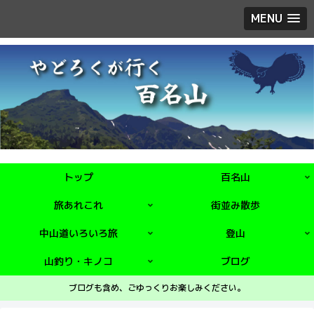
MENU
トップ
百名山
旅あれこれ
街並み散歩
中山道いろいろ旅
登山
山釣り・キノコ
ブログ
ブログも含め、ごゆっくりお楽しみください。