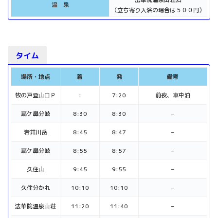
温 泉
（立ち寄り入浴の場合は５００円）
タイム
場所・地点
着
発
備考
牧の戸登山口Ｐ
:
7:20
前夜、車中泊
扇ケ鼻分岐
8:30
8:30
–
岩井川岳
8:45
8:47
–
扇ケ鼻分岐
8:55
8:57
–
久住山
9:45
9:55
–
久住分かれ
10:10
10:10
–
法華院温泉山荘
11:20
11:40
–