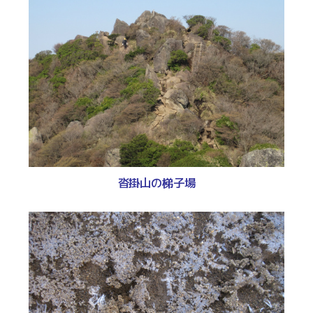
沓掛山の梯子場