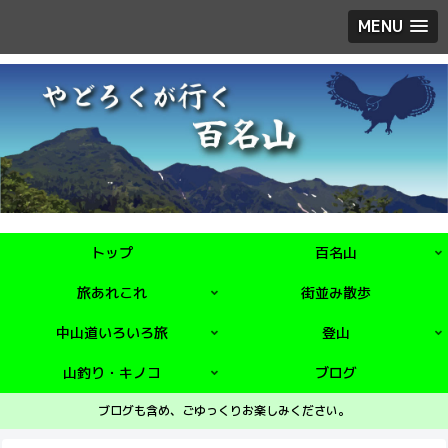
MENU
トップ
百名山
旅あれこれ
街並み散歩
中山道いろいろ旅
登山
山釣り・キノコ
ブログ
ブログも含め、ごゆっくりお楽しみください。