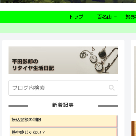
トップ
百名山
旅あ
新着記事
振込金額の制限
熱中症じゃない？