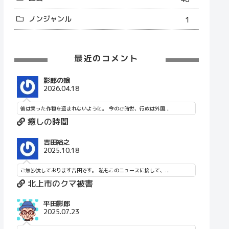
ノンジャンル
1
最近のコメント
影郎の娘
2026.04.18
後は実った作物を盗まれないように。 今のご時世、行政は外国...
癒しの時間
吉田裕之
2025.10.18
ご無沙汰しております吉田です。 私もこのニュースに接して、...
北上市のクマ被害
平田影郎
2025.07.23