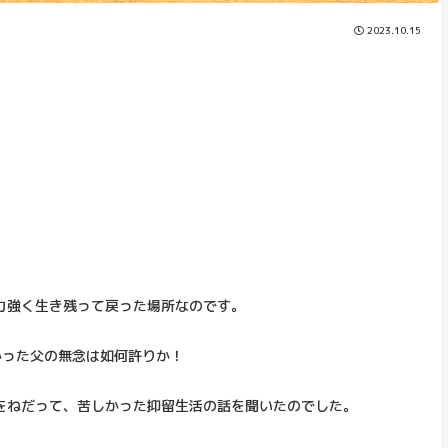
2023.10.15
。
力強く生き残って戻った場所なのです。
かった父の無念は如何許りか！
をねだって、苦しかった抑留生活の話を聞いたのでした。