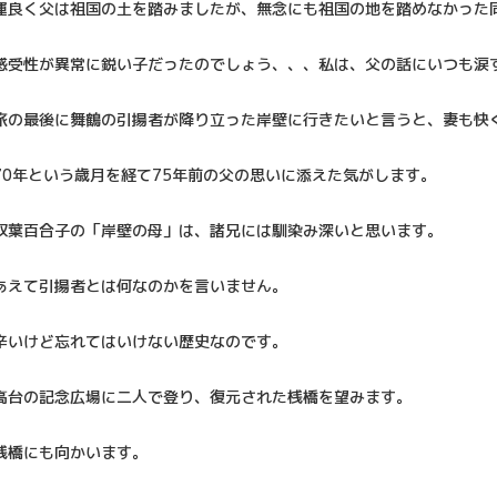
運良く父は祖国の土を踏みましたが、無念にも祖国の地を踏めなかった
感受性が異常に鋭い子だったのでしょう、、、私は、父の話にいつも涙
旅の最後に舞鶴の引揚者が降り立った岸壁に行きたいと言うと、妻も快
70年という歳月を経て75年前の父の思いに添えた気がします。
双葉百合子の「岸壁の母」は、諸兄には馴染み深いと思います。
あえて引揚者とは何なのかを言いません。
辛いけど忘れてはいけない歴史なのです。
高台の記念広場に二人で登り、復元された桟橋を望みます。
桟橋にも向かいます。