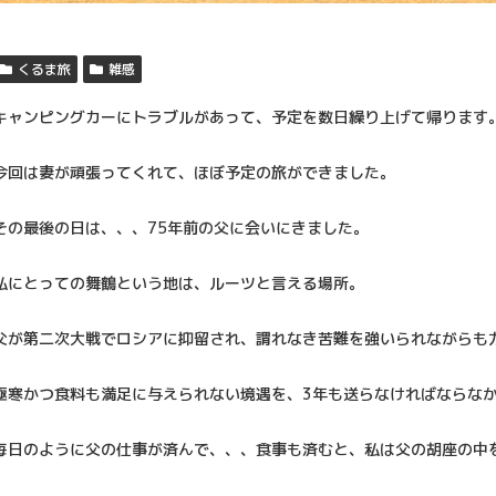
くるま旅
雑感
キャンピングカーにトラブルがあって、予定を数日繰り上げて帰ります
今回は妻が頑張ってくれて、ほぼ予定の旅ができました。
その最後の日は、、、75年前の父に会いにきました。
私にとっての舞鶴という地は、ルーツと言える場所。
父が第二次大戦でロシアに抑留され、謂れなき苦難を強いられながらも
極寒かつ食料も満足に与えられない境遇を、3年も送らなければならな
毎日のように父の仕事が済んで、、、食事も済むと、私は父の胡座の中