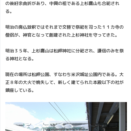
の後紆余曲折があり、中興の祖である上杉鷹山も合祀され
る。
明治の廃仏毀釈ではそれまで交替で祭祀を司った１１カ寺の
僧侶が、神官となって創建された上杉神社を守ってきた。
明治３５年、上杉鷹山は松岬神社に分祀され、謙信のみを祭
る神社となる。
現在の場所は松岬公園、すなわち米沢城址公園内である。大
正８年の大火で焼失して、新しく建てられた本殿以下の社が
鎮座している。