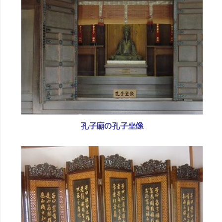
孔子廟の孔子坐像