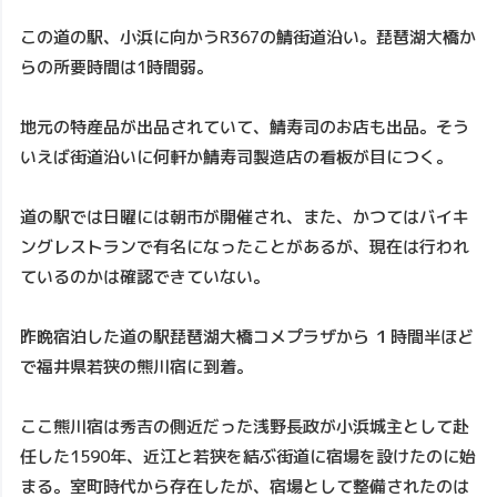
この道の駅、小浜に向かうR367の鯖街道沿い。琵琶湖大橋か
らの所要時間は1時間弱。
地元の特産品が出品されていて、鯖寿司のお店も出品。そう
いえば街道沿いに何軒か鯖寿司製造店の看板が目につく。
道の駅では日曜には朝市が開催され、また、かつてはバイキ
ングレストランで有名になったことがあるが、現在は行われ
ているのかは確認できていない。
昨晩宿泊した道の駅琵琶湖大橋コメプラザから １時間半ほど
で福井県若狭の熊川宿に到着。
ここ熊川宿は秀吉の側近だった浅野長政が小浜城主として赴
任した1590年、近江と若狭を結ぶ街道に宿場を設けたのに始
まる。室町時代から存在したが、宿場として整備されたのは