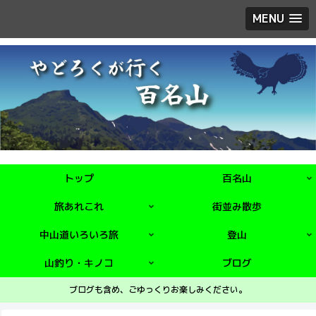
MENU
トップ
百名山
旅あれこれ
街並み散歩
中山道いろいろ旅
登山
山釣り・キノコ
ブログ
ブログも含め、ごゆっくりお楽しみください。