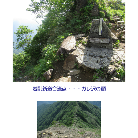
岩剛新道合流点・・・ガレ沢の頭