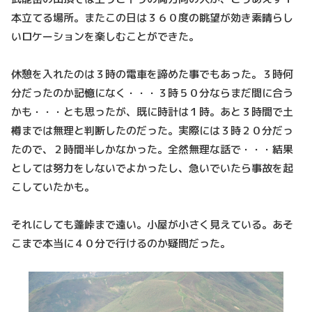
本立てる場所。またこの日は３６０度の眺望が効き素晴らし
いロケーションを楽しむことができた。
休憩を入れたのは３時の電車を諦めた事でもあった。３時何
分だったのか記憶になく・・・３時５０分ならまだ間に合う
かも・・・とも思ったが、既に時計は１時。あと３時間で土
樽までは無理と判断したのだった。実際には３時２０分だっ
たので、２時間半しかなかった。全然無理な話で・・・結果
としては努力をしないでよかったし、急いでいたら事故を起
こしていたかも。
それにしても蓬峠まで遠い。小屋が小さく見えている。あそ
こまで本当に４０分で行けるのか疑問だった。