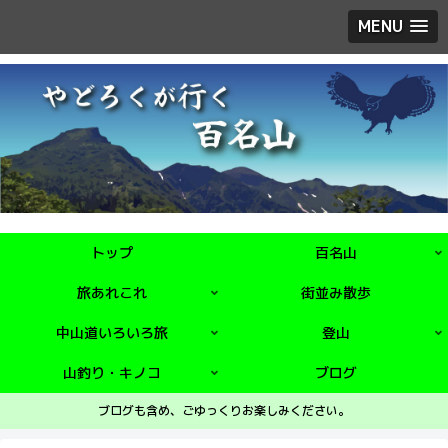
MENU
トップ
百名山
旅あれこれ
街並み散歩
中山道いろいろ旅
登山
山釣り・キノコ
ブログ
ブログも含め、ごゆっくりお楽しみください。