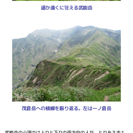
遥か遠くに聳える武能岳
茂倉岳への稜線を振り返る。左は一ノ倉岳
武能岳の山頂では上りと下りの両方向の人が、とりあえず１