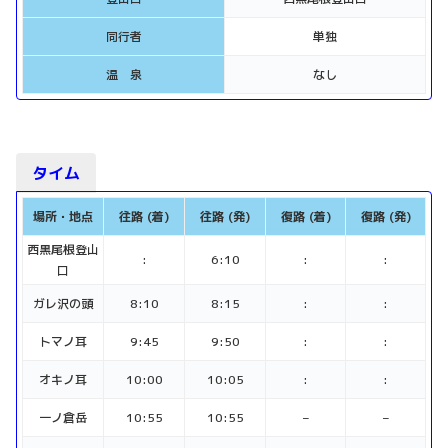
同行者
単独
温 泉
なし
タイム
場所・地点
往路 (着)
往路 (発)
復路 (着)
復路 (発)
西黒尾根登山
:
6:10
:
:
口
ガレ沢の頭
8:10
8:15
:
:
トマノ耳
9:45
9:50
:
:
オキノ耳
10:00
10:05
:
:
一ノ倉岳
10:55
10:55
–
–