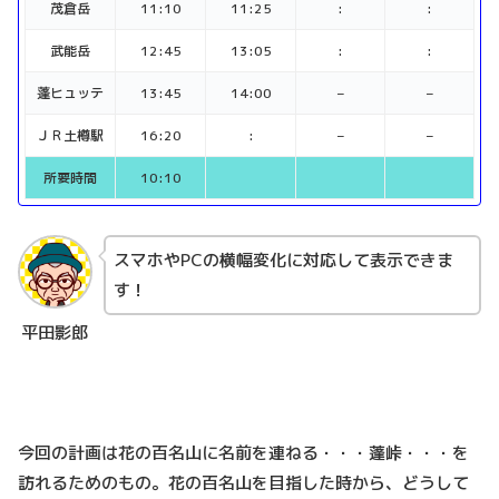
茂倉岳
11:10
11:25
:
:
武能岳
12:45
13:05
:
:
蓬ヒュッテ
13:45
14:00
–
–
ＪＲ土樽駅
16:20
:
–
–
所要時間
10:10
スマホやPCの横幅変化に対応して表示できま
す！
平田影郎
今回の計画は花の百名山に名前を連ねる・・・蓬峠・・・を
訪れるためのもの。花の百名山を目指した時から、どうして