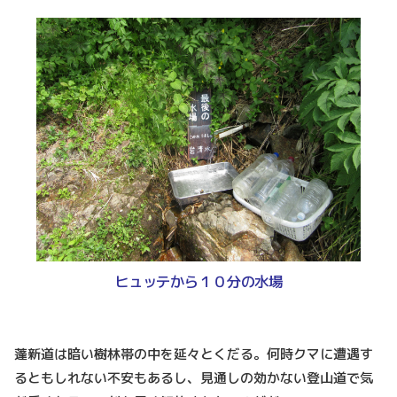
ヒュッテから１０分の水場
蓬新道は暗い樹林帯の中を延々とくだる。何時クマに遭遇す
るともしれない不安もあるし、見通しの効かない登山道で気