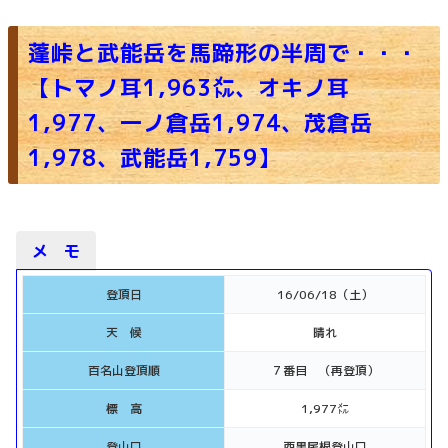
蓬峠と武能岳を馬蹄形の半周で・・・
【トマノ耳1,963㍍、オキノ耳
1,977、一ノ倉岳1,974、茂倉岳
1,978、武能岳1,759】
メ モ
登頂日
16/06/18（土）
天 候
晴れ
百名山登頂順
７番目 （再登頂）
標 高
1,977㍍
登山口
西黒尾根登山口