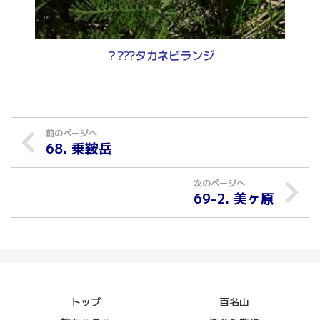
？???タカネビランジ
68. 乗鞍岳
69-2. 美ヶ原
トップ
百名山