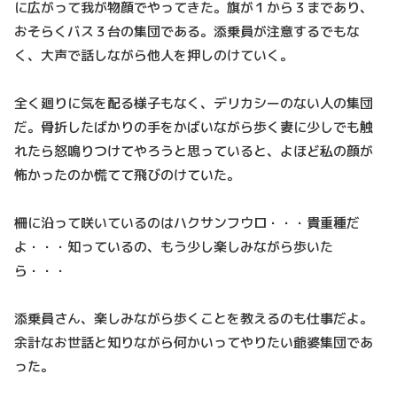
に広がって我が物顔でやってきた。旗が１から３まであり、
おそらくバス３台の集団である。添乗員が注意するでもな
く、大声で話しながら他人を押しのけていく。
全く廻りに気を配る様子もなく、デリカシーのない人の集団
だ。骨折したばかりの手をかばいながら歩く妻に少しでも触
れたら怒鳴りつけてやろうと思っていると、よほど私の顔が
怖かったのか慌てて飛びのけていた。
柵に沿って咲いているのはハクサンフウロ・・・貴重種だ
よ・・・知っているの、もう少し楽しみながら歩いた
ら・・・
添乗員さん、楽しみながら歩くことを教えるのも仕事だよ。
余計なお世話と知りながら何かいってやりたい爺婆集団であ
った。