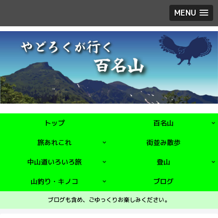
MENU
トップ
百名山
旅あれこれ
街並み散歩
中山道いろいろ旅
登山
山釣り・キノコ
ブログ
ブログも含め、ごゆっくりお楽しみください。