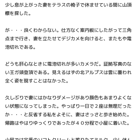
少し息が上がった妻をテラスの椅子で休ませている間に山頂
標を探した。
が・・・良くわからない。仕方なく案内板にしたがって三角
点まで行き、妻を立たせてデジカメを向けると、またもや電
池切れである。
どうも肝心なときに電池切れが多いカメラだ。証拠写真のな
い王ガ頭登頂である。見えるはずの北アルプスは雲に覆われ
全く姿を現すことはなかった。
久しぶりで妻にはかなりダメージがあり顔色もあまりよくな
い状態になってしまった。やっぱり一日で２座は無理だった
か・・・と反省する私をよそに、妻はさっさと歩き始めた。
帰路はやはりゆっくりであったが４０分程で小屋に着いた。
小屋では定番のソフトクリームと搾りたてミルク。少し休ん