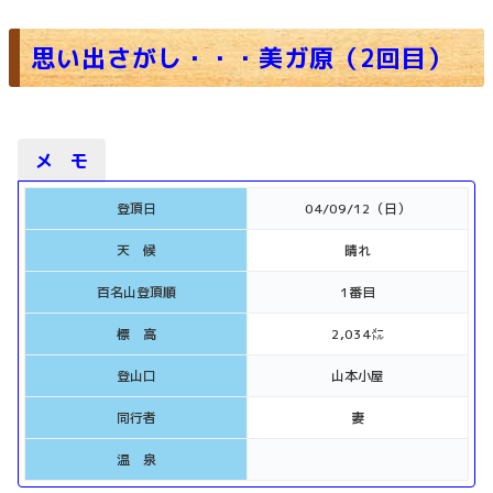
思い出さがし・・・美ガ原（2回目）
メ モ
登頂日
04/09/12（日）
天 候
晴れ
百名山登頂順
1番目
標 高
2,034㍍
登山口
山本小屋
同行者
妻
温 泉