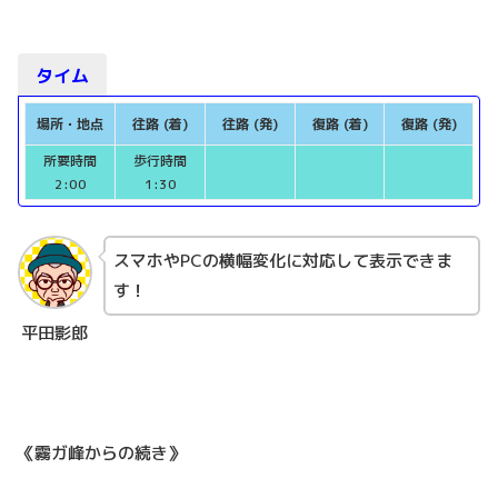
タイム
場所・地点
往路 (着)
往路 (発)
復路 (着)
復路 (発)
所要時間
歩行時間
2:00
1:30
スマホやPCの横幅変化に対応して表示できま
す！
平田影郎
《霧ガ峰からの続き》