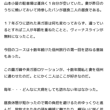
山本小屋の駐車場は運良く１台分が空いていた。妻が昨日の
うちに焼いておいて持参したパンが昼食二人の昼食である。
１７年ぶりに訪れた美ガ原は何も変わっておらず、違ってい
るとすれば二人が年齢を重ねたことと、ヴィーナスラインが
無料になったこと。
今回のコースは十数年続けた信州旅行の第一回を訪ねる意味
もあった。
この霧ガ峰や美ガ原ロケーションが、十数年間私と妻を信州
に通わせたのだ。とにかく二人はここが好きなのだ。
毎年・・・どんなに大病をしても訪れない年はなかった。
昼食休憩が短かったので胃の負担を避けるためゆっくりと進
んだ。放牧された牛の頭を柵越に撫でたり、柵沿いに咲く花