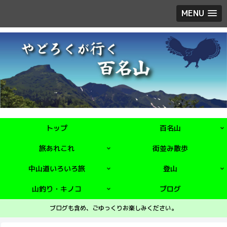
MENU
トップ
百名山
旅あれこれ
街並み散歩
中山道いろいろ旅
登山
山釣り・キノコ
ブログ
ブログも含め、ごゆっくりお楽しみください。