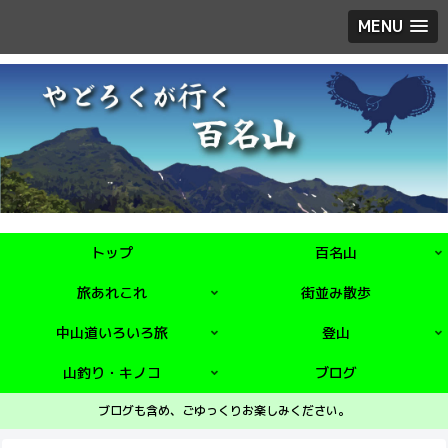
MENU
トップ
百名山
旅あれこれ
街並み散歩
中山道いろいろ旅
登山
山釣り・キノコ
ブログ
ブログも含め、ごゆっくりお楽しみください。