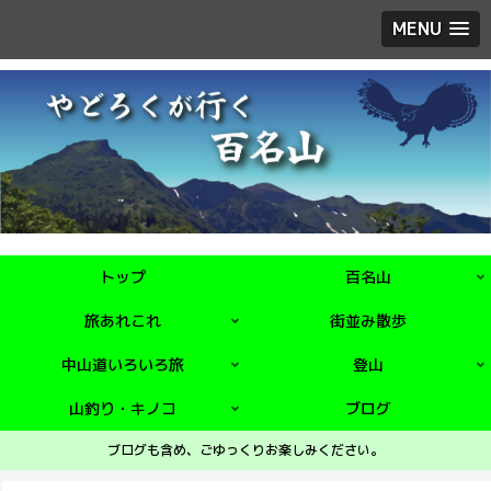
MENU
トップ
百名山
旅あれこれ
街並み散歩
中山道いろいろ旅
登山
山釣り・キノコ
ブログ
ブログも含め、ごゆっくりお楽しみください。