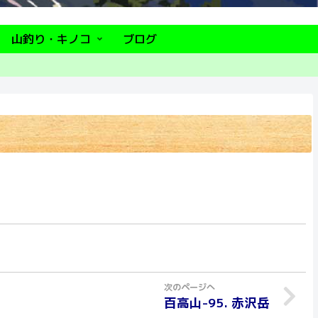
山釣り・キノコ
ブログ
百高山-95. 赤沢岳