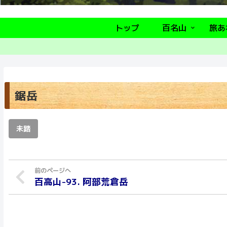
トップ
百名山
旅あ
鋸岳
未踏
百高山-93. 阿部荒倉岳