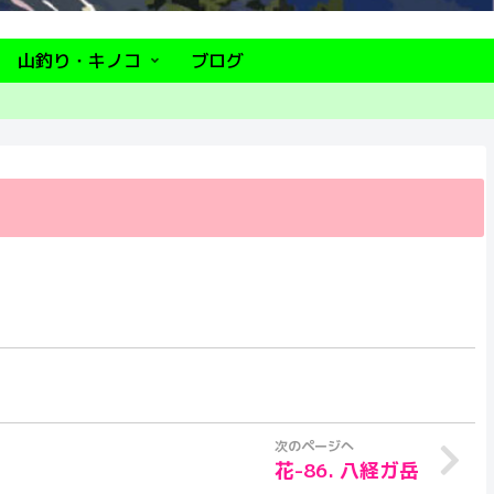
山釣り・キノコ
ブログ
花-86. 八経ガ岳