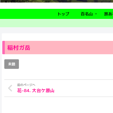
トップ
百名山
旅あ
稲村ガ岳
未踏
花-84. 大台ケ原山