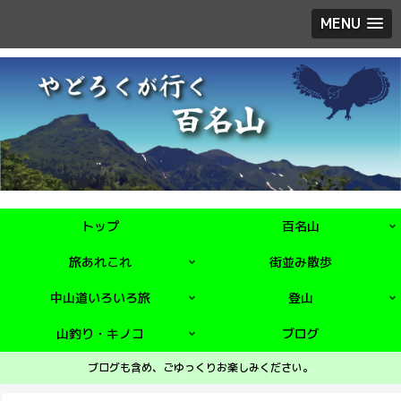
MENU
トップ
百名山
旅あれこれ
街並み散歩
中山道いろいろ旅
登山
山釣り・キノコ
ブログ
ブログも含め、ごゆっくりお楽しみください。