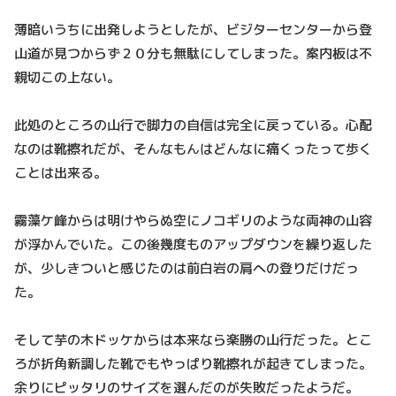
薄暗いうちに出発しようとしたが、ビジターセンターから登
山道が見つからず２０分も無駄にしてしまった。案内板は不
親切この上ない。
此処のところの山行で脚力の自信は完全に戻っている。心配
なのは靴擦れだが、そんなもんはどんなに痛くったって歩く
ことは出来る。
霧藻ケ峰からは明けやらぬ空にノコギリのような両神の山容
が浮かんでいた。この後幾度ものアップダウンを繰り返した
が、少しきついと感じたのは前白岩の肩への登りだけだっ
た。
そして芋の木ドッケからは本来なら楽勝の山行だった。とこ
ろが折角新調した靴でもやっぱり靴擦れが起きてしまった。
余りにピッタリのサイズを選んだのが失敗だったようだ。