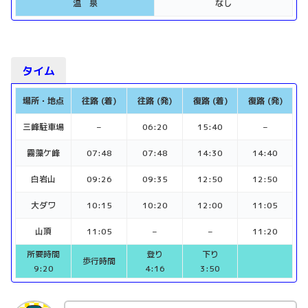
温 泉
なし
タイム
場所・地点
往路 (着)
往路 (発)
復路 (着)
復路 (発)
三峰駐車場
–
06:20
15:40
–
霧藻ケ峰
07:48
07:48
14:30
14:40
白岩山
09:26
09:35
12:50
12:50
大ダワ
10:15
10:20
12:00
11:05
山頂
11:05
–
–
11:20
所要時間
登り
下り
歩行時間
9:20
4:16
3:50