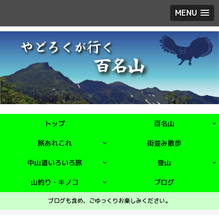
MENU
トップ
百名山
旅あれこれ
街並み散歩
中山道いろいろ旅
登山
山釣り・キノコ
ブログ
ブログも含め、ごゆっくりお楽しみください。