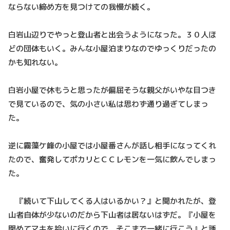
ならない締め方を見つけての我慢が続く。
白岩山辺りでやっと登山者と出会うようになった。３０人ほ
どの団体もいく。みんな小屋泊まりなのでゆっくりだったの
かも知れない。
白岩小屋で休もうと思ったが偏屈そうな親父がいやな目つき
で見ているので、気の小さい私は思わず通り過ぎてしまっ
た。
逆に霧藻ケ峰の小屋では小屋番さんが話し相手になってくれ
たので、奮発してポカリとＣＣレモンを一気に飲んでしまっ
た。
『続いて下山してくる人はいるかい？』と聞かれたが、登
山者自体が少ないのだから下山者は居ないはずだ。『小屋を
閉めてマキを拾いに行くので、そこまで一緒に行こう』と誘