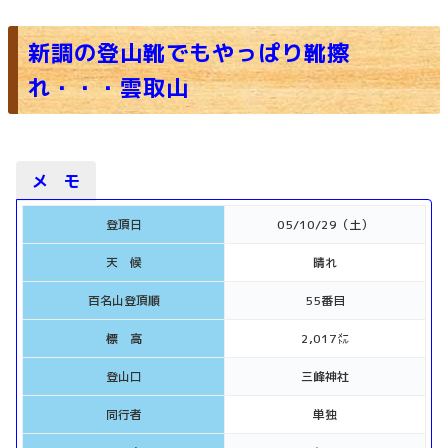
新調の登山靴でもやっぱり靴擦
れ・・・雲取山
メ モ
登頂日
05/10/29（土）
天 候
晴れ
百名山登頂順
55番目
標 高
2,017㍍
登山口
三峰神社
同行者
単独