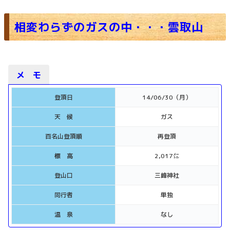
相変わらずのガスの中・・・雲取山
メ モ
登頂日
14/06/30（月）
天 候
ガス
百名山登頂順
再登頂
標 高
2,017㍍
登山口
三峰神社
同行者
単独
温 泉
なし