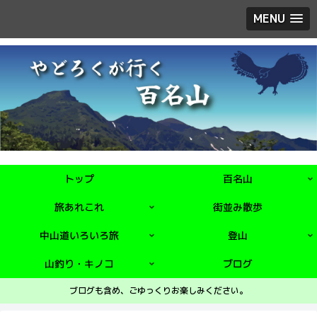
MENU
トップ
百名山
旅あれこれ
街並み散歩
中山道いろいろ旅
登山
山釣り・キノコ
ブログ
ブログも含め、ごゆっくりお楽しみください。