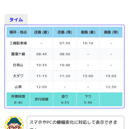
タイム
場所・地点
往路 (着)
往路 (発)
復路 (着)
復路 (発)
三峰駐車場
–
07:30
16:10
–
霧藻ケ峰
08:45
08:50
–
–
白岩山
10:35
10:40
–
–
大ダワ
11:15
11:20
13:00
13:05
山頂
12:05
–
–
12:30
所要時間
登り
下り
歩行時間
8:40
4:35
3:40
スマホやPCの横幅変化に対応して表示できま