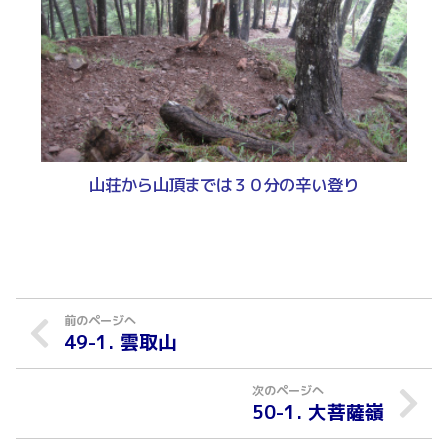
山荘から山頂までは３０分の辛い登り
49-1. 雲取山
50-1. 大菩薩嶺