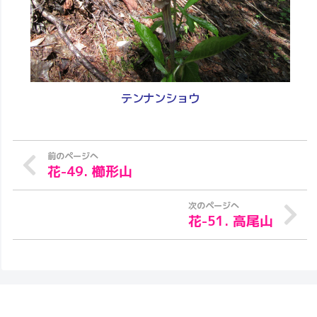
テンナンショウ
花-49. 櫛形山
花-51. 高尾山