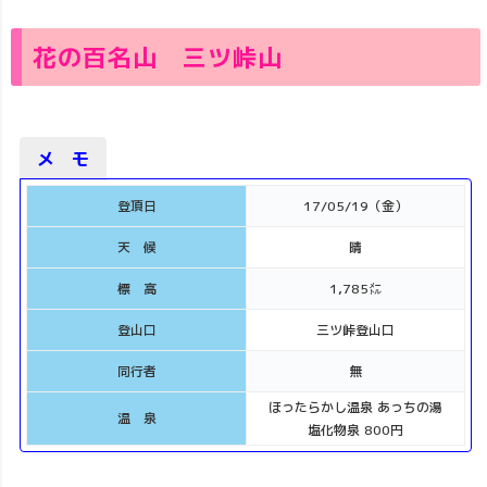
花の百名山 三ツ峠山
メ モ
登頂日
17/05/19（金）
天 候
晴
標 高
1,785㍍
登山口
三ツ峠登山口
同行者
無
ほったらかし温泉 あっちの湯
温 泉
塩化物泉 800円