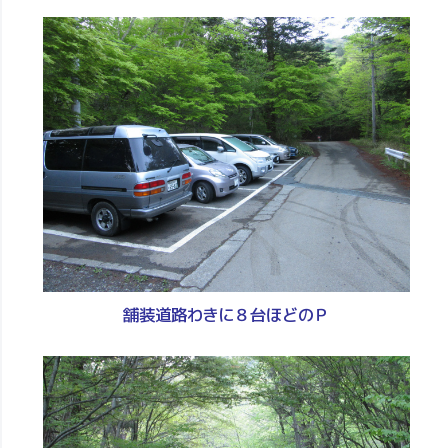
舗装道路わきに８台ほどのＰ