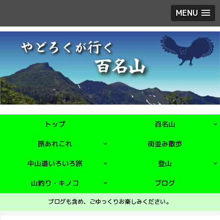
MENU
トップ
百名山
旅あれこれ
街並み散歩
中山道いろいろ旅
登山
山釣り・キノコ
ブログ
ブログも含め、ごゆっくりお楽しみください。