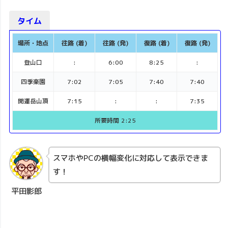
タイム
場所・地点
往路 (着)
往路 (発)
復路 (着)
復路 (発)
登山口
:
6:00
8:25
:
四季楽園
7:02
7:05
7:40
7:40
開運岳山頂
7:15
:
:
7:35
所要時間 2:25
スマホやPCの横幅変化に対応して表示できま
す！
平田影郎