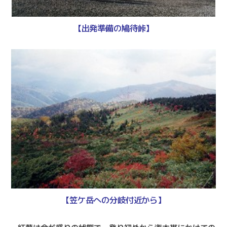
【出発準備の鳩待峠】
【笠ケ岳への分岐付近から】