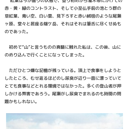
紅葉は今が盛りの状態で、登り初めから潅木帯にかけての
赤・黄・緑のコントラスト、そして小至仏手前の池とう群の
草紅葉、青い空、白い雲、見下ろすと赤い絨毯のような尾瀬
ヶ原、堂々と居座る燧ケ岳、それはそれは筆舌に尽くせぬも
のであった。
初めて“山”と言うものの真髄に触れた私は、この後、山に
のめり込んで行くことになってしまった。
ただひとつ嫌な記憶が残っている。頂上で食事をしようと
したところ、むせ返るほどのし尿臭が辺り一面に漂っていて
とても食事などとれる環境ではなかった。多くの登山者が押
しかける弊害であろう。尾瀬がし尿臭でまれるのも時間の問
題かもしれない。