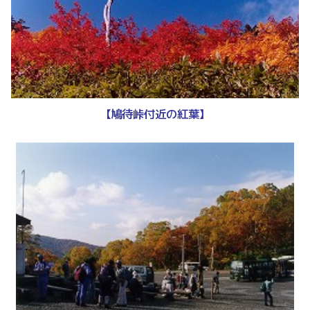
【鳩待峠付近の紅葉】