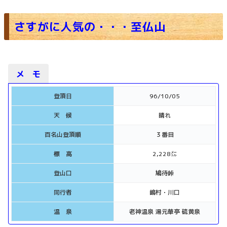
さすがに人気の・・・至仏山
メ モ
登頂日
96/10/05
天 候
晴れ
百名山登頂順
３番目
標 高
2,228㍍
登山口
鳩待峠
同行者
嶋村・川口
温 泉
老神温泉 湯元華亭 硫黄泉