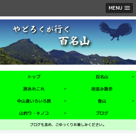
MENU
トップ
百名山
旅あれこれ
街並み散歩
中山道いろいろ旅
登山
山釣り・キノコ
ブログ
ブログも含め、ごゆっくりお楽しみください。