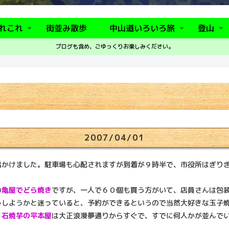
れこれ
街並み散歩
中山道いろいろ旅
登山
ブログも含め、ごゆっくりお楽しみください。
2007/04/01
かけました。駐車場も心配されますが到着が９時半で、市役所はぎり
の
亀屋でどら焼き
ですが、一人で６０個も買う方がいて、店員さんは包
うしようかと迷っていると、予約ができるというので当然大好きな玉子
。
石焼芋の平本屋
は大正浪漫夢通りからすぐで、すでに何人かが並んで
。