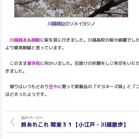
川越城址のソメイヨシノ
川越城本丸御殿
に桜を見に行きました。川越高校の桜が綺麗でし
より質実剛健と思っています。
このまま
喜多院
に向かいました。厄除けの祈願をしご朱印をいた
きました。
帰りはいつもどおり
豆や
に寄って新製品の『マヨネーズ味』と『
ほど太ったようです。
旅あれこれ 関東３１【小江戸・川越散歩】