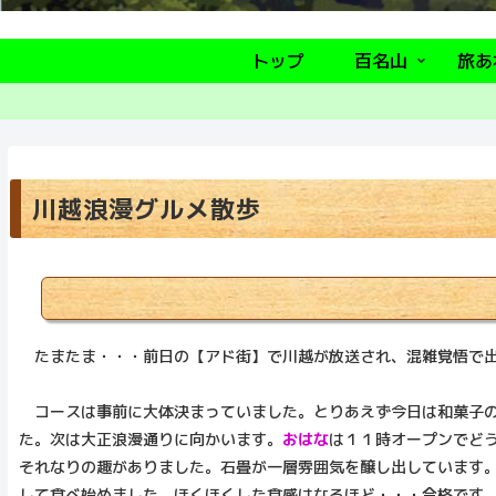
トップ
百名山
旅あ
川越浪漫グルメ散歩
たまたま・・・前日の【アド街】で川越が放送され、混雑覚悟で出
コースは事前に大体決まっていました。とりあえず今日は和菓子
た。次は大正浪漫通りに向かいます。
おはな
は１１時オープンでど
それなりの趣がありました。石畳が一層雰囲気を醸し出しています
して食べ始めました。ほくほくした食感はなるほど・・・合格です