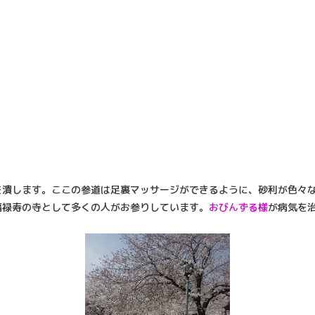
を潰します。ここの参道は足裏マッサージができるように、砂利が色々
福禄寿の寺として多くの人がお参りしています。
おびんずる様
が病気を