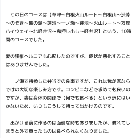
この日のコースは【草津～白根火山ルート～白根山～渋峠
～のぞき～熊の湯～蓮池～一ノ瀬～蓮池～火山ルート～万座
ハイウェイ～北軽井沢～鬼押し出し～軽井沢】という、10時
間のコースでした。
妻の腰椎ヘルニアも心配したのですが、症状が悪化すること
はありませんでした。
一ノ瀬で持参した弁当での食事ですが、これは我が家なら
ではの大切な楽しみ方です。コンビニなどで求めても良いの
ですが、妻は身体の関係で【何でも食べる】という訳にはい
かないため、いつもこうして持って出かけるのです。
出かける前に作るのは面倒な時もありましたが、慣れてし
まうと外で買ったものは食べられなくなりました。