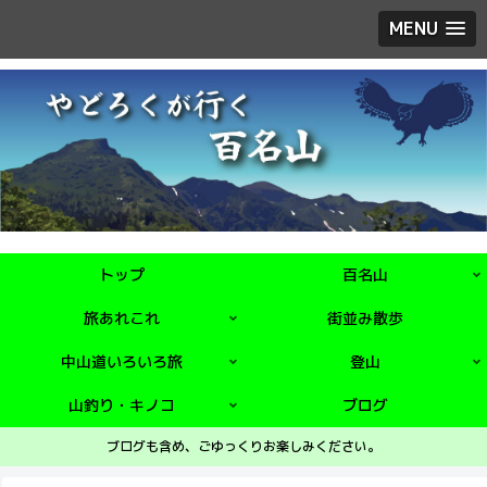
MENU
トップ
百名山
旅あれこれ
街並み散歩
中山道いろいろ旅
登山
山釣り・キノコ
ブログ
ブログも含め、ごゆっくりお楽しみください。