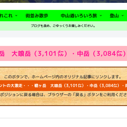
れこれ
街並み散歩
中山道いろいろ旅
登山
ブログも含め、ごゆっくりお楽しみください。
大喰岳（3,101㍍）・中岳（3,084㍍）
このボタンで、ホームページ内のオリジナル記事にリンクします。
トの大激走・・・槍ヶ岳 大喰岳（3,101㍍）・中岳（3,084㍍）・南
ポジションに戻る場合は、ブラウザーの「戻る」ボタンをご利用くださ