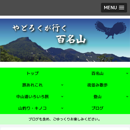
MENU
トップ
百名山
旅あれこれ
街並み散歩
中山道いろいろ旅
登山
山釣り・キノコ
ブログ
ブログも含め、ごゆっくりお楽しみください。