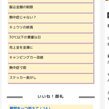
振込金額の制限
熱中症じゃない？
キュウリの終焉
30℃以下の貴重な日
売上金を金庫に
キャンピングカー改修
熱中症寸前
ステッカー剥がし
いいね！御礼
難関を一つ超えて
( 24 )