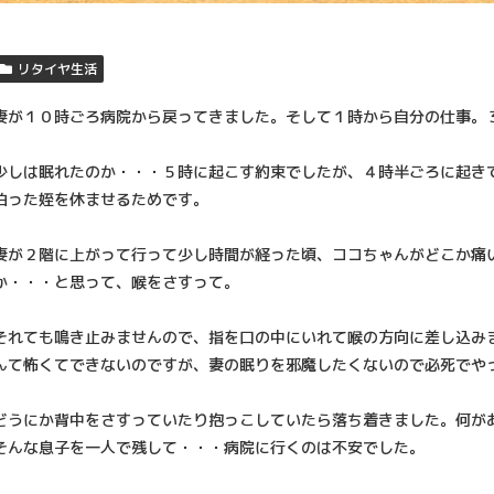
リタイヤ生活
妻が１０時ごろ病院から戻ってきました。そして１時から自分の仕事。
少しは眠れたのか・・・５時に起こす約束でしたが、４時半ごろに起き
泊った姪を休ませるためです。
妻が２階に上がって行って少し時間が経った頃、ココちゃんがどこか痛
か・・・と思って、喉をさすって。
それても鳴き止みませんので、指を口の中にいれて喉の方向に差し込み
んて怖くてできないのですが、妻の眠りを邪魔したくないので必死でや
どうにか背中をさすっていたり抱っこしていたら落ち着きました。何が
そんな息子を一人で残して・・・病院に行くのは不安でした。