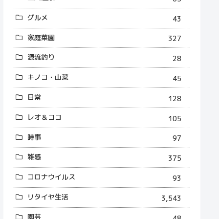
グルメ
43
家庭菜園
327
源流釣り
28
キノコ・山菜
45
日常
128
レオ＆ココ
105
時事
97
雑感
375
コロナウイルス
93
リタイヤ生活
3,543
園芸
48