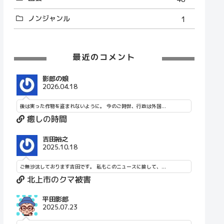
ノンジャンル
1
最近のコメント
影郎の娘
2026.04.18
後は実った作物を盗まれないように。 今のご時世、行政は外国...
癒しの時間
吉田裕之
2025.10.18
ご無沙汰しております吉田です。 私もこのニュースに接して、...
北上市のクマ被害
平田影郎
2025.07.23