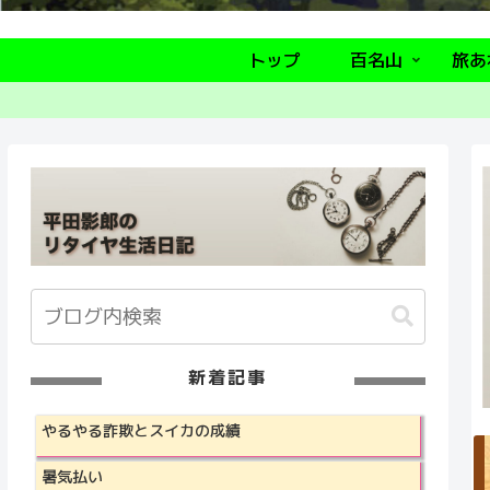
トップ
百名山
旅あ
新着記事
やるやる詐欺とスイカの成績
暑気払い