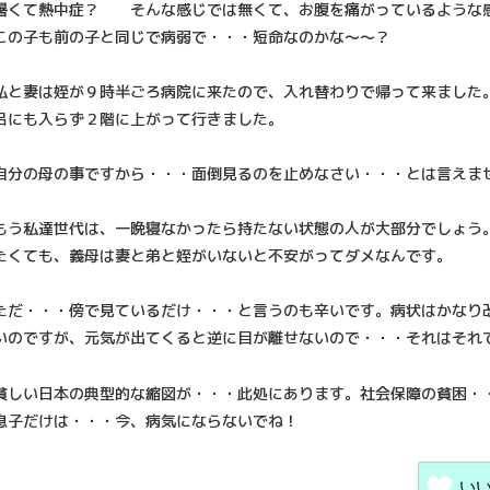
暑くて熱中症？ そんな感じでは無くて、お腹を痛がっているような
この子も前の子と同じで病弱で・・・短命なのかな～～？
私と妻は姪が９時半ごろ病院に来たので、入れ替わりで帰って来ました
呂にも入らず２階に上がって行きました。
自分の母の事ですから・・・面倒見るのを止めなさい・・・とは言えま
もう私達世代は、一晩寝なかったら持たない状態の人が大部分でしょう
たくても、義母は妻と弟と姪がいないと不安がってダメなんです。
ただ・・・傍で見ているだけ・・・と言うのも辛いです。病状はかなり
いのですが、元気が出てくると逆に目が離せないので・・・それはそれ
貧しい日本の典型的な縮図が・・・此処にあります。社会保障の貧困・
息子だけは・・・今、病気にならないでね！
い