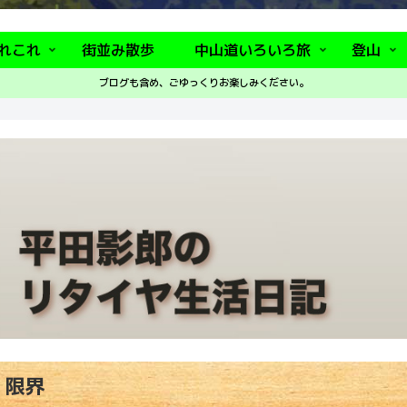
れこれ
街並み散歩
中山道いろいろ旅
登山
ブログも含め、ごゆっくりお楽しみください。
限界