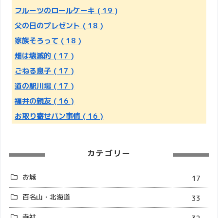
フルーツのロールケーキ
( 19 )
父の日のプレゼント
( 18 )
家族そろって
( 18 )
畑は壊滅的
( 17 )
ごねる息子
( 17 )
道の駅川場
( 17 )
福井の親友
( 16 )
お取り寄せパン事情
( 16 )
カテゴリー
お城
17
百名山・北海道
33
寺社