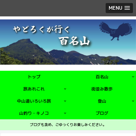
MENU
トップ
百名山
旅あれこれ
街並み散歩
中山道いろいろ旅
登山
山釣り・キノコ
ブログ
ブログも含め、ごゆっくりお楽しみください。