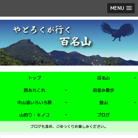
MENU
トップ
百名山
旅あれこれ
街並み散歩
中山道いろいろ旅
登山
山釣り・キノコ
ブログ
ブログも含め、ごゆっくりお楽しみください。