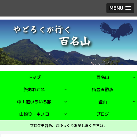
MENU
トップ
百名山
旅あれこれ
街並み散歩
中山道いろいろ旅
登山
山釣り・キノコ
ブログ
ブログも含め、ごゆっくりお楽しみください。