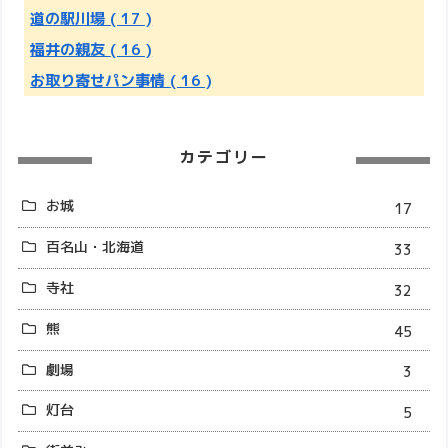
道の駅川場
( 17 )
福井の親友
( 16 )
お取り寄せパン事情
( 16 )
カテゴリー
お城
17
百名山・北海道
33
寺社
32
熊
45
劇場
3
灯台
5