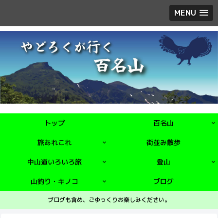
MENU
トップ
百名山
旅あれこれ
街並み散歩
中山道いろいろ旅
登山
山釣り・キノコ
ブログ
ブログも含め、ごゆっくりお楽しみください。