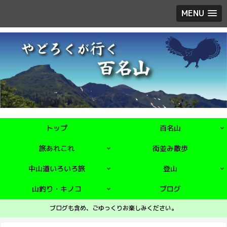
MENU
トップ
百名山
旅あれこれ
街並み散歩
中山道いろいろ旅
登山
山釣り・キノコ
ブログ
ブログも含め、ごゆっくりお楽しみください。