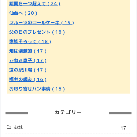
難関を一つ超えて
( 24 )
仙台へ
( 20 )
フルーツのロールケーキ
( 19 )
父の日のプレゼント
( 18 )
家族そろって
( 18 )
畑は壊滅的
( 17 )
ごねる息子
( 17 )
道の駅川場
( 17 )
福井の親友
( 16 )
お取り寄せパン事情
( 16 )
カテゴリー
お城
17