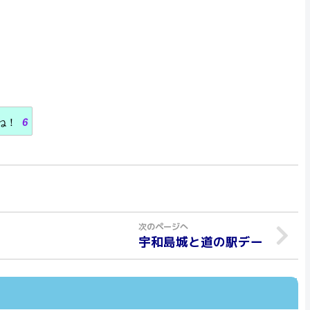
ね！
6
宇和島城と道の駅デー