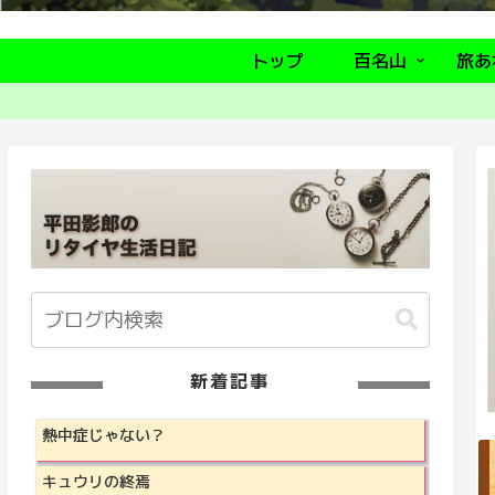
トップ
百名山
旅あ
新着記事
熱中症じゃない？
キュウリの終焉