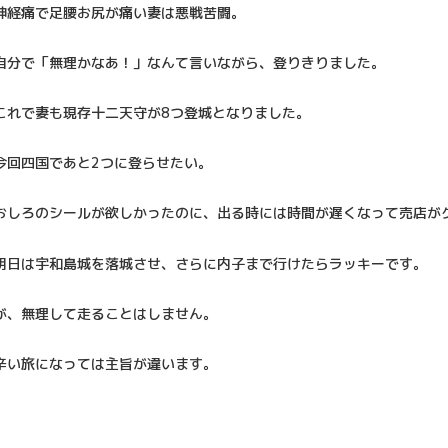
神経痛で足腰お尻が痛い妻は悪戦苦闘。
自分で「無理かなあ！」なんて言いながら、登りきりました。
これで妻も現存十二天守が8つ登城となりました。
今回四国であと2つに登らせたい。
おしろのシールが欲しかったのに、出る時には時間が遅くなって売店が
明日は宇和島城を落城させ、さらに内子まで行けたらラッキーです。
が、無理して走ることはしません。
辛い旅になっては主旨が違います。