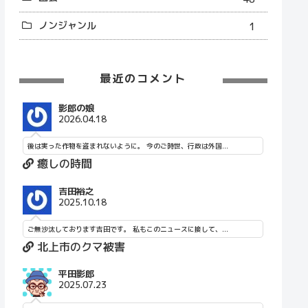
ノンジャンル
1
最近のコメント
影郎の娘
2026.04.18
後は実った作物を盗まれないように。 今のご時世、行政は外国...
癒しの時間
吉田裕之
2025.10.18
ご無沙汰しております吉田です。 私もこのニュースに接して、...
北上市のクマ被害
平田影郎
2025.07.23