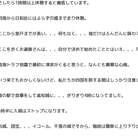
そしたら1時間以上休憩すると徹底しています。
阿南から日和佐にはよらず宍喰まで走り休憩。
ここから室戸までが長い、、、何もなく、、、海だけはふんだんに味わ
ここを歩くお遍路さんは、、、自分で決めて始めたこととはいえ、、、
南海トラフ地震で最初に津波がくると思うと、なんとも複雑な心境。
いつ来てもおかしくないけど、私たちが四国を旅する間はしっかり注意
道の駅で食事をして高知城に、、、ぎりぎり4時になってました。
4時半に入城はストップになります。
名城、国宝、、、イコール、不落の城ですから、階段は簡単に上り下り