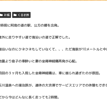
お城
くるま旅
9時前に阿南の道の駅、公方の郷を出発。
意外に走りやすい道で海沿いの道で正解でした。
海沿いなのにクネクネもしていなくて、、、ただ海抜が10メートルと
地震より息子の車酔いと妻の坐骨神経痛再発が心配。
前回の３ヶ月も入院した坐骨神経痛は、車に揺られ過ぎたのが原因。
玉川温泉への湯治旅が、連休の大渋滞でサービスエリアでの休憩もでき
だから今はどんなに長く走っても2時間。