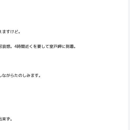
えますけど。
可哀想。4時間近くを要して室戸岬に到着。
しながらたのしみます。
出来ず。