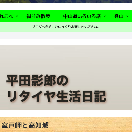
れこれ
街並み散歩
中山道いろいろ旅
登山
ブログも含め、ごゆっくりお楽しみください。
室戸岬と高知城