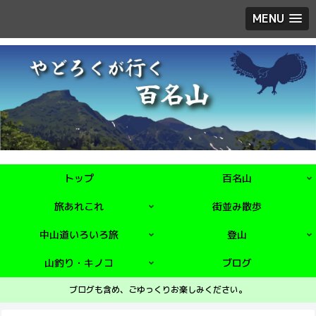
MENU
トップ
百名山
旅あれこれ
街並み散歩
中山道いろいろ旅
登山
山釣り・キノコ
ブログ
ブログも含め、ごゆっくりお楽しみください。