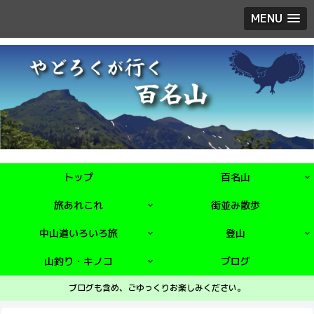
MENU
トップ
百名山
旅あれこれ
街並み散歩
中山道いろいろ旅
登山
山釣り・キノコ
ブログ
ブログも含め、ごゆっくりお楽しみください。