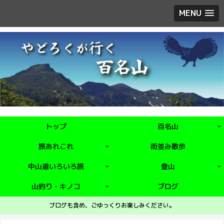
MENU
トップ
百名山
旅あれこれ
街並み散歩
中山道いろいろ旅
登山
山釣り・キノコ
ブログ
ブログも含め、ごゆっくりお楽しみください。