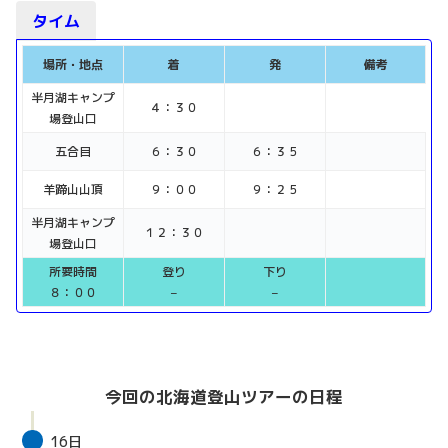
タイム
場所・地点
着
発
備考
半月湖キャンプ
４：３０
場登山口
五合目
６：３０
６：３５
羊蹄山山頂
９：００
９：２５
半月湖キャンプ
１２：３０
場登山口
所要時間
登り
下り
８：００
–
–
今回の北海道登山ツアーの日程
16日