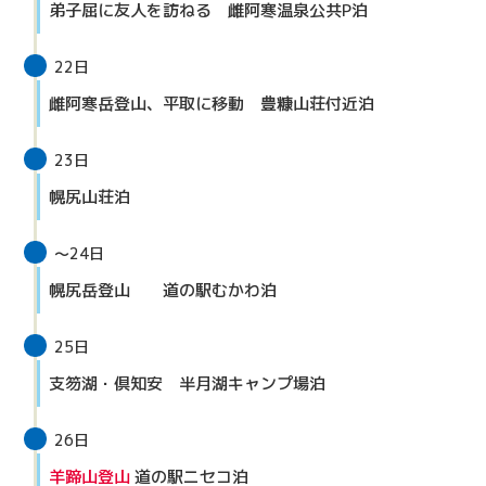
弟子屈に友人を訪ねる 雌阿寒温泉公共P泊
22日
雌阿寒岳登山、平取に移動 豊糠山荘付近泊
23日
幌尻山荘泊
～24日
幌尻岳登山 道の駅むかわ泊
25日
支笏湖・倶知安 半月湖キャンプ場泊
26日
羊蹄山登山
道の駅ニセコ泊