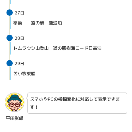
27日
移動 道の駅 鹿追泊
28日
トムラウシ山登山 道の駅樹海ロード日高泊
29日
苫小牧乗船
スマホやPCの横幅変化に対応して表示できま
す！
平田影郎