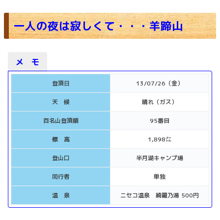
一人の夜は寂しくて・・・羊蹄山
メ モ
登頂日
13/07/26（金）
天 候
晴れ（ガス）
百名山登頂順
95番目
標 高
1,898㍍
登山口
半月湖キャンプ場
同行者
単独
温 泉
ニセコ温泉 綺羅乃湯 500円