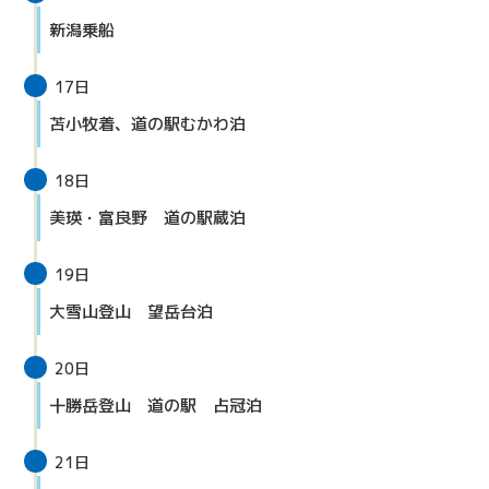
新潟乗船
17日
苫小牧着、道の駅むかわ泊
18日
美瑛・富良野 道の駅蔵泊
19日
大雪山登山 望岳台泊
20日
十勝岳登山 道の駅 占冠泊
21日