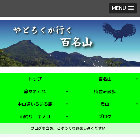
MENU
トップ
百名山
旅あれこれ
街並み散歩
中山道いろいろ旅
登山
山釣り・キノコ
ブログ
ブログも含め、ごゆっくりお楽しみください。