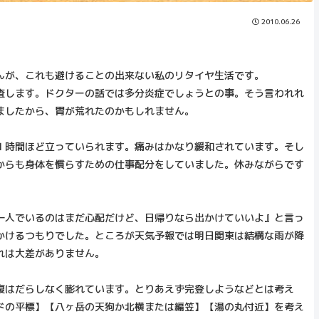
2010.06.26
んが、これも避けることの出来ない私のリタイヤ生活です。
査します。ドクターの話では多分炎症でしょうとの事。そう言われれ
ましたから、胃が荒れたのかもしれません。
１時間ほど立っていられます。痛みはかなり緩和されています。そし
からも身体を慣らすための仕事配分をしていました。休みながらです
一人でいるのはまだ心配だけど、日帰りなら出かけていいよ』と言っ
かけるつもりでした。ところが天気予報では明日関東は結構な雨が降
れは大差がありません。
腹はだらしなく膨れています。とりあえず完登しようなどとは考え
ドの平標】【八ヶ岳の天狗か北横または編笠】【湯の丸付近】を考え