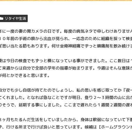
リタイヤ生活
年に一度の妻の胃カメラの日です。毎度の病気ネタで申しわけありませ
１０年前の手術の痕から出血が見られ、一応念のために組織を採って検
ば思い当たる節もあります。何せ坐骨神経痛でずっと鎮痛剤を飲み続け
妻は今日の検査でもずっと横になっている事ができました。ここ数日は
て来週からは自分で全部の学年の指導が始まります。今週はそんな意味
が何とかできると思います。
自分でも少し自信が持てたのでしょうし、私の思いを感じ取ってか『夜
てくれました。となれば急なことですが明日、登り２～３時間の山に出
りそうで、延期する事にしました。ここまで遅れたら１週間２週間の遅
８ヶ月もたるんだ生活をしていましたから、身体は軟弱になっていて下
ず、行ける所まで行けば良いと思っています。候補は【ホームグラウン