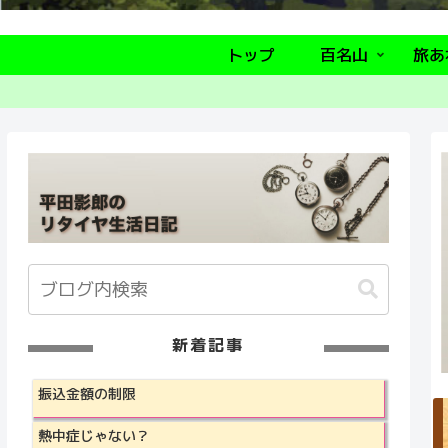
トップ
百名山
旅あ
新着記事
振込金額の制限
熱中症じゃない？