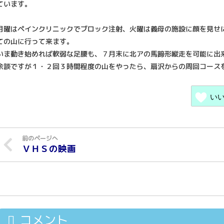
ています。
月曜はペインクリニックでブロック注射、火曜は義母の施設に顔を見せ
ての山に行って来ます。
いま動き始めれば軟弱な足腰も、７月末に北アの馬蹄形縦走を可能に出
余談ですが１・２回３時間程度の山をやったら、扇沢からの周回コース
い
ＶＨＳの映画
コメント