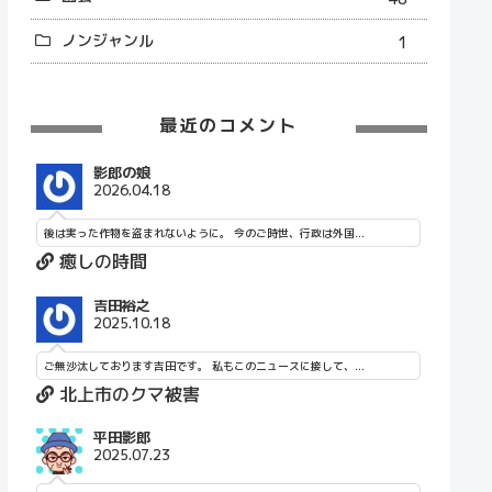
ノンジャンル
1
最近のコメント
影郎の娘
2026.04.18
後は実った作物を盗まれないように。 今のご時世、行政は外国...
癒しの時間
吉田裕之
2025.10.18
ご無沙汰しております吉田です。 私もこのニュースに接して、...
北上市のクマ被害
平田影郎
2025.07.23