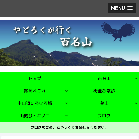
MENU
トップ
百名山
旅あれこれ
街並み散歩
中山道いろいろ旅
登山
山釣り・キノコ
ブログ
ブログも含め、ごゆっくりお楽しみください。