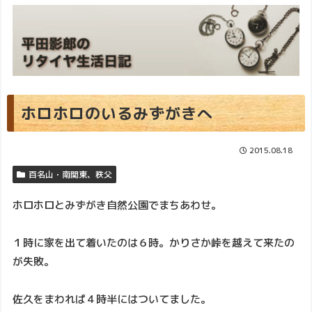
ホロホロのいるみずがきへ
2015.08.18
百名山・南関東、秩父
ホロホロとみずがき自然公園でまちあわせ。
１時に家を出て着いたのは６時。かりさか峠を越えて来たの
が失敗。
佐久をまわれぱ４時半にはついてました。