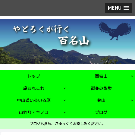
MENU
トップ
百名山
旅あれこれ
街並み散歩
中山道いろいろ旅
登山
山釣り・キノコ
ブログ
ブログも含め、ごゆっくりお楽しみください。