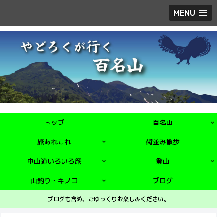
MENU
トップ
百名山
旅あれこれ
街並み散歩
中山道いろいろ旅
登山
山釣り・キノコ
ブログ
ブログも含め、ごゆっくりお楽しみください。