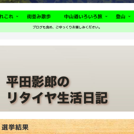
れこれ
街並み散歩
中山道いろいろ旅
登山
ブログも含め、ごゆっくりお楽しみください。
選挙結果