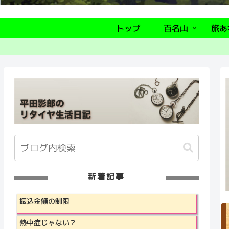
トップ
百名山
旅あ
新着記事
振込金額の制限
熱中症じゃない？