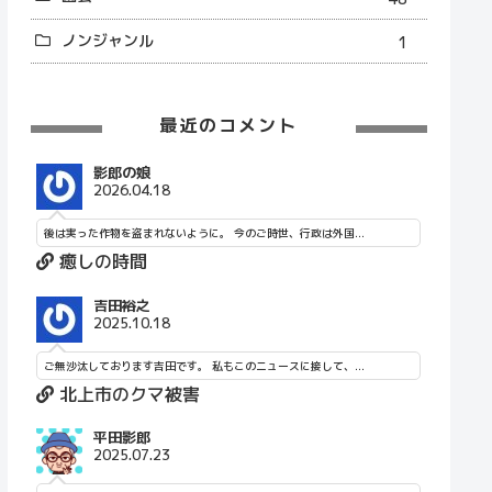
ノンジャンル
1
最近のコメント
影郎の娘
2026.04.18
後は実った作物を盗まれないように。 今のご時世、行政は外国...
癒しの時間
吉田裕之
2025.10.18
ご無沙汰しております吉田です。 私もこのニュースに接して、...
北上市のクマ被害
平田影郎
2025.07.23